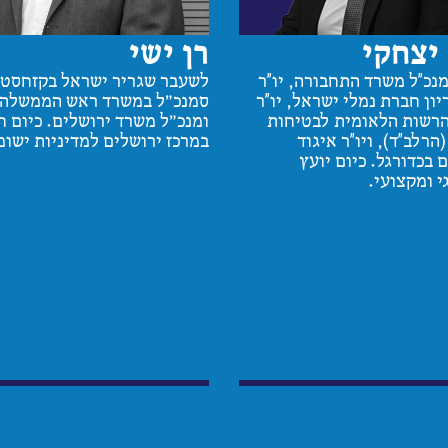
 יצחקי
רן ישי
נכ״ל משרד התחבורה, יו״ר
לשעבר שגריר ישראל בקזחסטן
יון חברת נמלי ישראל, יו״ר
סמנכ"ל במשרד ראש הממשלה
רשות הלאומית לבטיחות
ומנכ"ל משרד ירושלים. כיום ח
הרלב״ד), ויו״ר איגוד
במרכז ירושלים למדיניות ישומ
 בכדורגל. כיום יועץ
 ומקצועי.