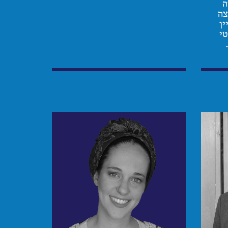
ה
צה
ין
טי