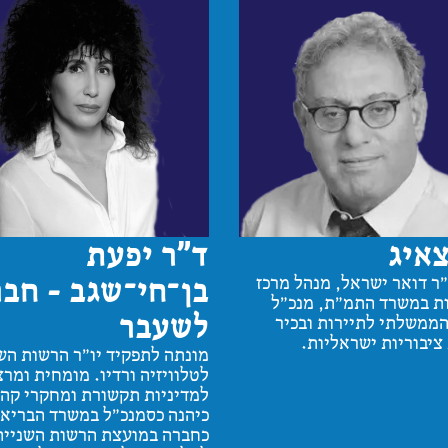
צאיג
ד״ר יפעת
בן־חי־שגב - חב
ו"ר דואר ישראל, מנהל מרכז
 במשרד התמ"ת, מנכ"ל
לשעבר
ממשלתי לתיירות ובכיר
ציבוריות ישראליות.
מונתה לתפקיד יו"ר הרשות הש
לטלוויזיה ורדיו. מומחית ומר
למדיניות תקשורת ומחקרי קהל
כיהנה כסמנכ"ל במשרד הבריאו
כחברה במועצת הרשות השנייה