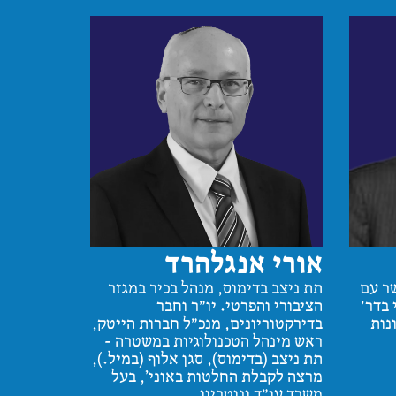
אורי אנגלהרד
ר עם
תת ניצב בדימוס, מנהל בכיר במגזר
 בדר'
הציבורי והפרטי. יו"ר וחבר
נות
בדירקטוריונים, מנכ"ל חברות הייטק,
ראש מינהל הטכנולוגיות במשטרה –
תת ניצב (בדימוס), סגן אלוף (במיל.),
מרצה לקבלת החלטות באוני’, בעל
משרד עו"ד ונוטריון.