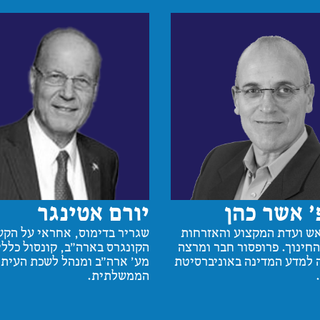
׳ אשר כהן
יורם אטינגר
אש ועדת המקצוע והאזרחות
שגריר בדימוס, אחראי על הקש
חינוך. פרופסור חבר ומרצה
הקונגרס בארה"ב, קונסול כללי
למדע המדינה באוניברסיטת
מע' ארה"ב ומנהל לשכת העיתו
הממשלתית.